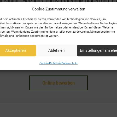
 Sanitär-, Heizungs- und Klimatechnik planen und ins
rten diese auch und setzen sie instand.
Cookie-Zustimmung verwalten
 Sanitär-, Heizungs- und Klimatechnik finden Beschäf
dir ein optimales Erlebnis zu bieten, verwenden wir Technologien wie Cookies, um
allationsbetrieben bei Heizungs- und Klimaanlagenba
äteinformationen zu speichern und/oder darauf zuzugreifen. Wenn du diesen Technologien
timmst, können wir Daten wie das Surfverhalten oder eindeutige IDs auf dieser Website
arbeiten. Wenn du deine Zustimmung nicht erteilst oder zurückziehst, können bestimmte
kmale und Funktionen beeinträchtigt werden.
itär-, Heizungs- und Klimatechnik ist ein 3,5-jährige
Akzeptieren
Ablehnen
Einstellungen anseh
 Handlungsfeld vertieft, je nach Ausbildungsbetrieb, 
Cookie-Richtlinie
Datenschutz
k/erneuerbare Energien.
Online bewerben