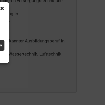
tallieren versorgungstechnische
tigung in
uern.
r anerkannter Ausbildungsberuf in
en
z.B. Wassertechnik, Lufttechnik,