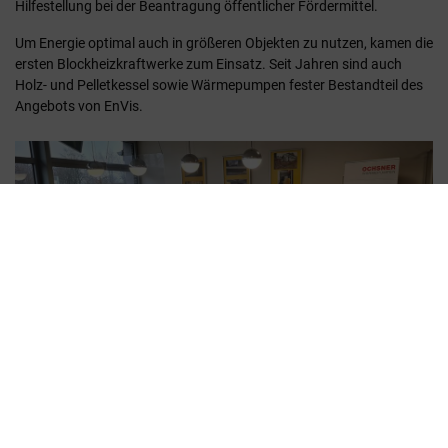
Hilfestellung bei der Beantragung öffentlicher Fördermittel.
Um Energie optimal auch in größeren Objekten zu nutzen, kamen die
ersten Blockheizkraftwerke zum Einsatz. Seit Jahren sind auch
Holz- und Pelletkessel sowie Wärmepumpen fester Bestandteil des
Angebots von EnVis.
So entstand in mehr als 20 Jahren eine konsequente
„Energiesparfirma“, die ganz im Sinne der Kunden Energiekosten
senken hilft und dafür konsequent das
Heizkostensparkonzept
einsetzt.