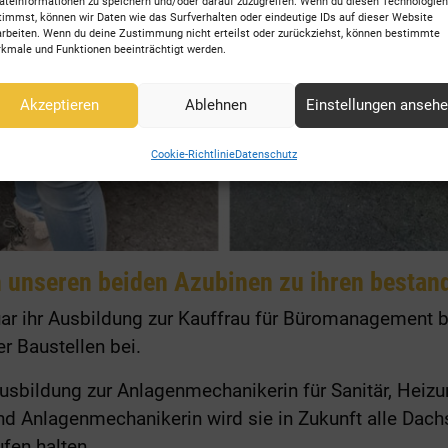
äteinformationen zu speichern und/oder darauf zuzugreifen. Wenn du diesen Technologien
timmst, können wir Daten wie das Surfverhalten oder eindeutige IDs auf dieser Website
arbeiten. Wenn du deine Zustimmung nicht erteilst oder zurückziehst, können bestimmte
kmale und Funktionen beeinträchtigt werden.
Akzeptieren
Ablehnen
Einstellungen anseh
Cookie-Richtlinie
Datenschutz
n unseren beiden Azubinen zu ihren besta
ar ihr Ausbildung zur Kauffrau für Büromanagement b
r Baustellen bei.
Ausbildung zur Anlagenmechanikerin für Sanitär, Heiz
nd Anlagenmechanikerin wird sie in Zukunft alle Dach
en halten.