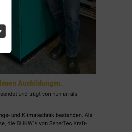
en
ndenen Ausbildungen.
eendet und trägt von nun an als
ungs- und Klimatechnik bestanden. Als
se, die BHKW´s von SenerTec Kraft-