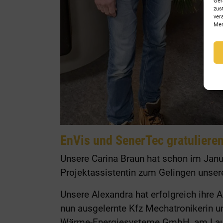
Ger
zus
ver
Mer
EnVis und SenerTec gratuliere
Unsere Carina Braun hat schon im Janu
Projektassistentin zum Gelingen unsere
Unsere Alexandra hat erfolgreich ihre 
nun ausgelernte Kfz Mechatronikerin u
Wärme-Energiesysteme GmbH, am Lauf