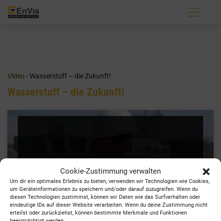
Zum
Inhalt
springen
Video
- Wasserstoff – die Zukunft!
Wasserstoff – die Zukunft!
Klicke hier, um Marketing-Cookies zu akzeptieren
Cookie-Zustimmung verwalten
und diesen Inhalt zu aktivieren
Um dir ein optimales Erlebnis zu bieten, verwenden wir Technologien wie Cookies,
um Geräteinformationen zu speichern und/oder darauf zuzugreifen. Wenn du
diesen Technologien zustimmst, können wir Daten wie das Surfverhalten oder
eindeutige IDs auf dieser Website verarbeiten. Wenn du deine Zustimmung nicht
erteilst oder zurückziehst, können bestimmte Merkmale und Funktionen
beeinträchtigt werden.